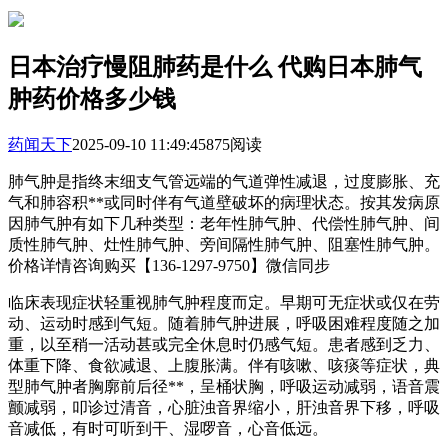
日本治疗慢阻肺药是什么 代购日本肺气
肿药价格多少钱
药闻天下
2025-09-10 11:49:45
875阅读
肺气肿是指终末细支气管远端的气道弹性减退，过度膨胀、充
气和肺容积**或同时伴有气道壁破坏的病理状态。按其发病原
因肺气肿有如下几种类型：老年性肺气肿、代偿性肺气肿、间
质性肺气肿、灶性肺气肿、旁间隔性肺气肿、阻塞性肺气肿。
价格详情咨询购买【136-1297-9750】微信同步
临床表现症状轻重视肺气肿程度而定。早期可无症状或仅在劳
动、运动时感到气短。随着肺气肿进展，呼吸困难程度随之加
重，以至稍一活动甚或完全休息时仍感气短。患者感到乏力、
体重下降、食欲减退、上腹胀满。伴有咳嗽、咳痰等症状，典
型肺气肿者胸廓前后径**，呈桶状胸，呼吸运动减弱，语音震
颤减弱，叩诊过清音，心脏浊音界缩小，肝浊音界下移，呼吸
音减低，有时可听到干、湿啰音，心音低远。