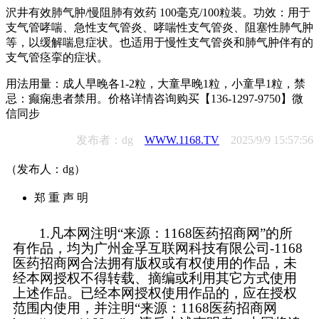
沢井有效肺气肿/慢阻肺有效药 100毫克/100粒装。功效：用于
支气管哮喘、急性支气管炎、哮喘性支气管炎、阻塞性肺气肿
等，以缓解喘息症状。也适用于慢性支气管炎和肺气肿伴有的
支气管痉挛的症状。
用法用量：成人早晚各1-2粒，大童早晚1粒，小童早1粒，禁
忌：癫痫患者禁用。价格详情咨询购买【136-1297-9750】微
信同步
发布者：dg
WWW.1168.TV
2025/9/9 15:57:56
（发布人：dg）
郑 重 声 明
1.凡本网注明“来源：1168医药招商网”的所
有作品，均为广州金孚互联网科技有限公司-1168
医药招商网合法拥有版权或有权使用的作品，未
经本网授权不得转载、摘编或利用其它方式使用
上述作品。已经本网授权使用作品的，应在授权
范围内使用，并注明“来源：1168医药招商网