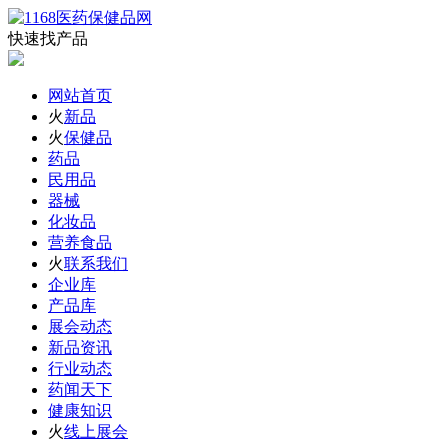
快速找产品
网站首页
火
新品
火
保健品
药品
民用品
器械
化妆品
营养食品
火
联系我们
企业库
产品库
展会动态
新品资讯
行业动态
药闻天下
健康知识
火
线上展会