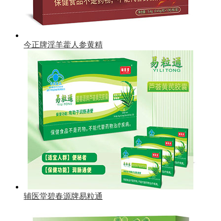
今正牌淫羊藿人参黄精
辅医堂碧春源牌易粒通