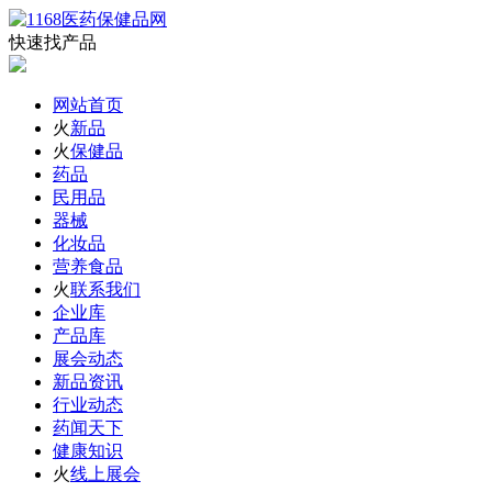
快速找产品
网站首页
火
新品
火
保健品
药品
民用品
器械
化妆品
营养食品
火
联系我们
企业库
产品库
展会动态
新品资讯
行业动态
药闻天下
健康知识
火
线上展会