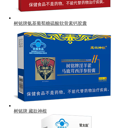
树铭牌氨基葡萄糖硫酸软骨素钙胶囊
树铭牌 藏欲神根