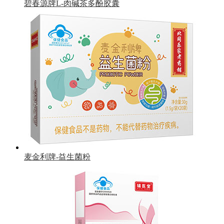
碧春源牌L-肉碱茶多酚胶囊
麦金利牌-益生菌粉