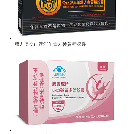
威力博今正牌淫羊藿人参黄精胶囊