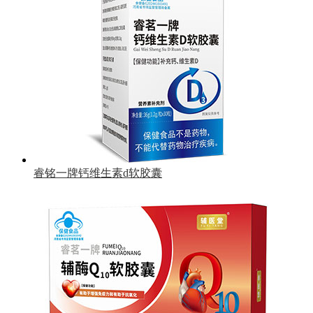
睿铭一牌钙维生素d软胶囊