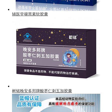
辅医堂褪黑素软胶囊
树铭晚安多邦牌酸枣仁刺五加胶囊