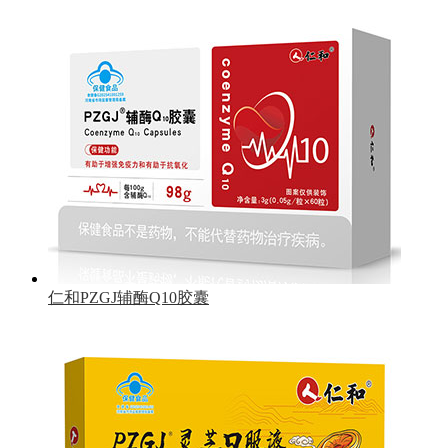
仁和PZGJ辅酶Q10胶囊