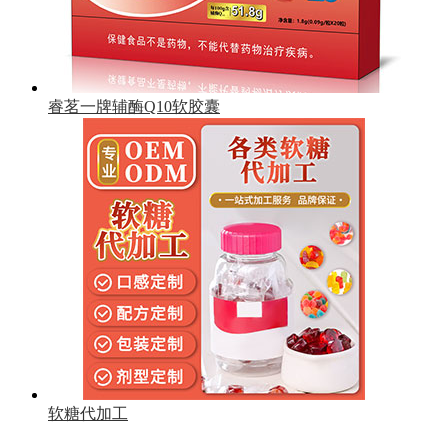
睿茗一牌辅酶Q10软胶囊
软糖代加工