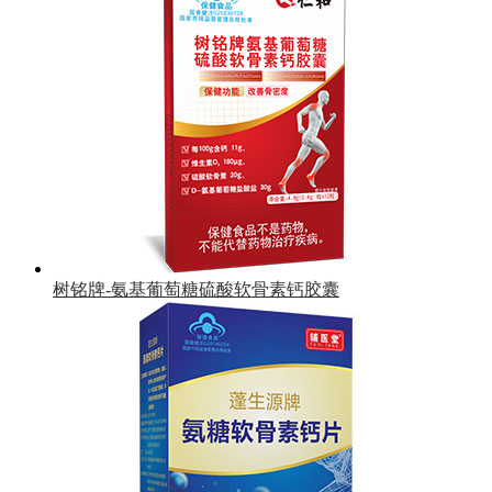
树铭牌-氨基葡萄糖硫酸软骨素钙胶囊