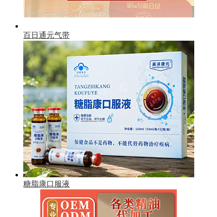
百日通元气带
糖脂康口服液