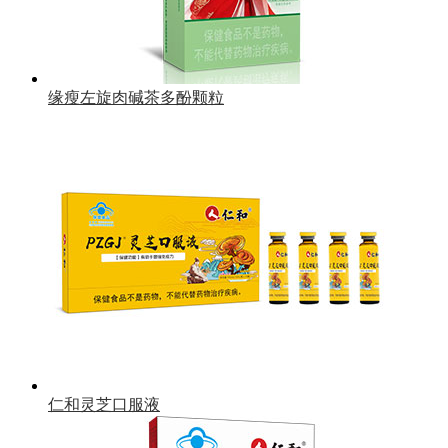
缘瘦左旋肉碱茶多酚颗粒
仁和灵芝口服液