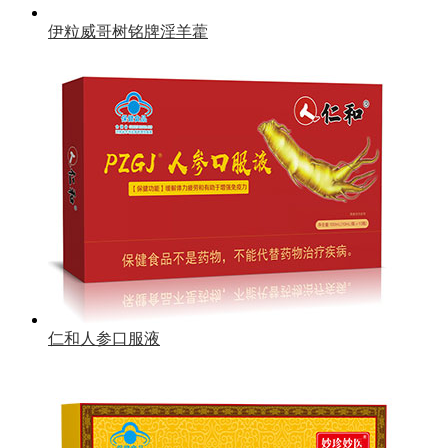
伊粒威哥树铭牌淫羊藿
仁和人参口服液