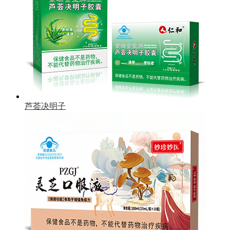
芦荟决明子