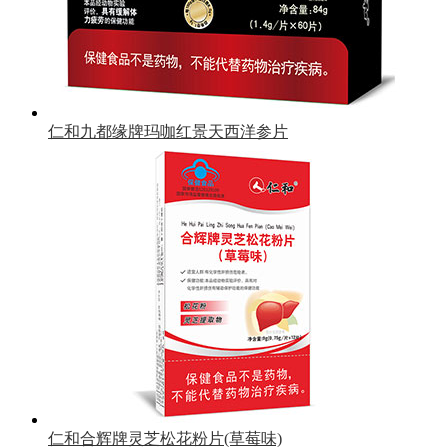
仁和九都缘牌玛咖红景天西洋参片
仁和合辉牌灵芝松花粉片(草莓味)