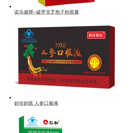
诺乐健牌--破壁灵芝孢子粉胶囊
妙珍妙医 人参口服液