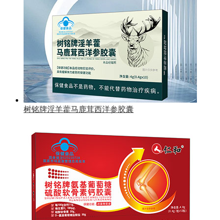
树铭牌淫羊藿马鹿茸西洋参胶囊