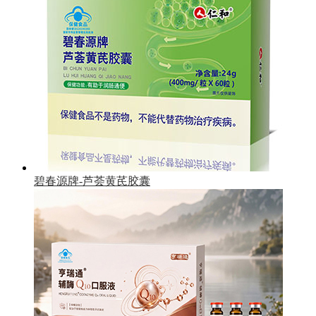
碧春源牌-芦荟黄芪胶囊