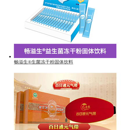
畅溢生®生菌冻干粉固体饮料