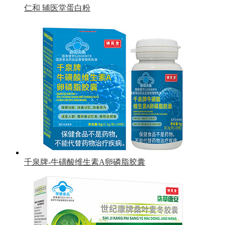
仁和 辅医堂蛋白粉
千泉牌-牛磺酸维生素A卵磷脂胶囊