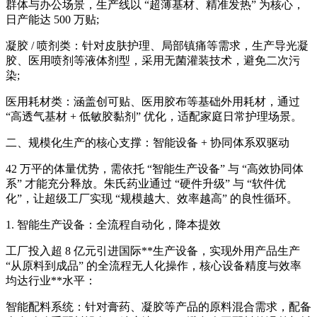
群体与办公场景，生产线以 “超薄基材、精准发热” 为核心，
日产能达 500 万贴;
凝胶 / 喷剂类：针对皮肤护理、局部镇痛等需求，生产导光凝
胶、医用喷剂等液体剂型，采用无菌灌装技术，避免二次污
染;
医用耗材类：涵盖创可贴、医用胶布等基础外用耗材，通过
“高透气基材 + 低敏胶黏剂” 优化，适配家庭日常护理场景。
二、规模化生产的核心支撑：智能设备 + 协同体系双驱动
42 万平的体量优势，需依托 “智能生产设备” 与 “高效协同体
系” 才能充分释放。朱氏药业通过 “硬件升级” 与 “软件优
化”，让超级工厂实现 “规模越大、效率越高” 的良性循环。
1. 智能生产设备：全流程自动化，降本提效
工厂投入超 8 亿元引进国际**生产设备，实现外用产品生产
“从原料到成品” 的全流程无人化操作，核心设备精度与效率
均达行业**水平：
智能配料系统：针对膏药、凝胶等产品的原料混合需求，配备