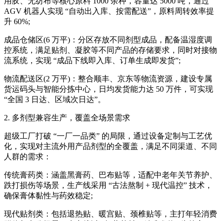
用胶、无纺布等核心原料 1000 余种，容量达 5000 吨，通过
AGV 机器人实现 “自动出入库、按需配送”，原料周转效率提
升 60%;
成品仓储区(6 万平)：分区存放不同剂型成品，配备温湿度调
控系统，满足贴剂、凝胶等不同产品的存储要求，同时对接物
流系统，实现 “成品下线即入库、订单生成即发货”;
物流配送区(2 万平)：整合顺丰、京东等物流资源，建设专属
货运码头与智能分拣中心，日均发货能力达 50 万件，可实现
“全国 3 日达、区域次日达”。
2. 多剂型兼容生产，覆盖全场景需求
超级工厂打破 “一厂一品类” 的局限，通过设备定制与工艺优
化，实现对主流外用产品剂型的全覆盖，满足不同渠道、不同
人群的需求：
传统膏药类：涵盖黑膏药、巴布贴等，适配中老年关节养护、
跌打损伤等场景，生产线采用 “古法熬制 + 现代温控” 技术，
确保膏体黏性与药效稳定;
现代贴剂类：包括退热贴、暖宫贴、颈椎贴等，主打年轻消费