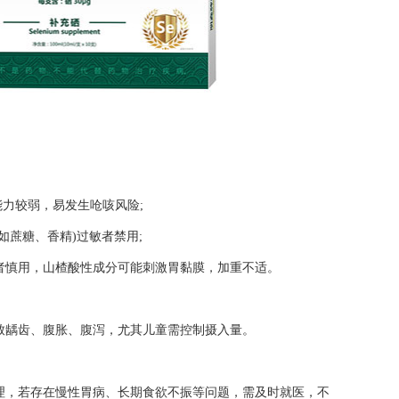
能力较弱，易发生呛咳风险;
如蔗糖、香精)过敏者禁用;
者慎用，山楂酸性成分可能刺激胃黏膜，加重不适。
致龋齿、腹胀、腹泻，尤其儿童需控制摄入量。
理，若存在慢性胃病、长期食欲不振等问题，需及时就医，不