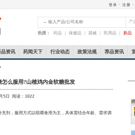
·
·
登录
注册
产
热搜：
药品
|
保健品
|
器械
|
民用品
|
新品
新品资讯
药闻天下
行业动态
政策法规
荐品资讯
讯
糖怎么服用?山楂鸡内金软糖批发
月5日 阅读：1022
补充剂，服用方式以咀嚼食用为主，具体需结合年龄、需求调