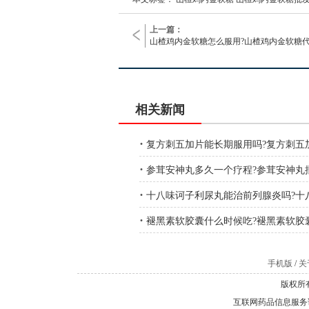
上一篇：
山楂鸡内金软糖怎么服用?山楂鸡内金软糖
相关新闻
·
复方刺五加片能长期服用吗?复方刺五
·
参茸安神丸多久一个疗程?参茸安神丸
·
十八味诃子利尿丸能治前列腺炎吗?十
·
褪黑素软胶囊什么时候吃?褪黑素软胶
手机版
/
关于
版权所有
互联网药品信息服务证书