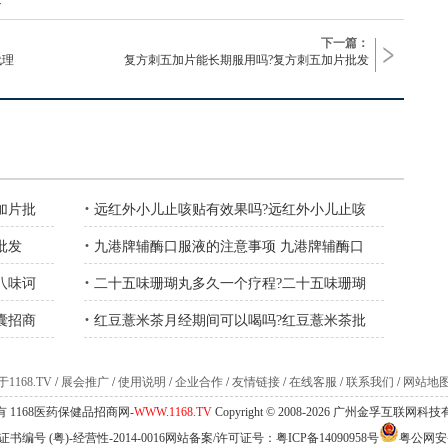
下一篇：
代理
复方刺五加片能长期服用吗?复方刺五加片批发
·
加片批
远红外小儿止咳贴有效果吗?远红外小儿止咳
·
批发
九港牌辅酶口服液的注意事项 九港牌辅酶口
·
八味诃
二十五味珊瑚丸多久一个疗程?二十五味珊瑚
·
囊招商
红豆薏米茶月经期间可以喝吗?红豆薏米茶批
1168.TV
/
展会推广
/
使用说明
/
企业合作
/
友情链接
/
在线客服
/
联系我们
/
网站地
 1168医药保健品招商网-
WWW.1168.TV
Copyright © 2008-2026 广州金孚互联网
编号 (粤)-经营性-2014-0016网站备案/许可证号：
粤ICP备14090958号
粤公网安备 