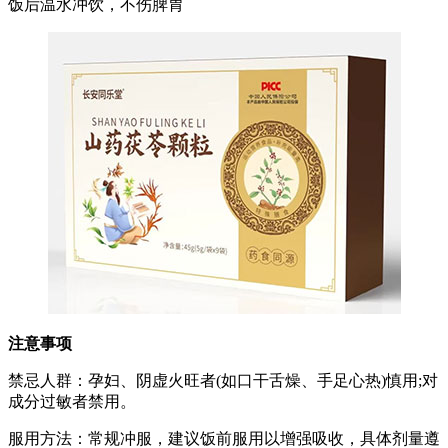
饭后温水冲饮，不伤脾胃
注意事项
禁忌人群：孕妇、阴虚火旺者(如口干舌燥、手足心热)慎用;对
成分过敏者禁用。
服用方法：常规冲服，建议饭前服用以增强吸收，具体剂量遵