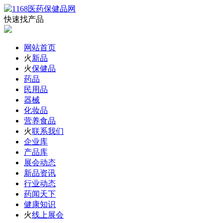
快速找产品
网站首页
火
新品
火
保健品
药品
民用品
器械
化妆品
营养食品
火
联系我们
企业库
产品库
展会动态
新品资讯
行业动态
药闻天下
健康知识
火
线上展会