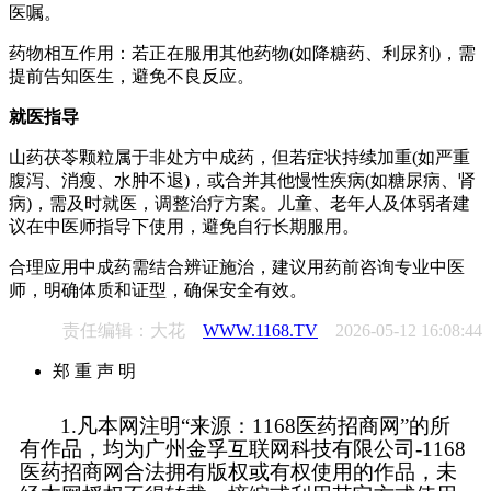
医嘱。
药物相互作用：若正在服用其他药物(如降糖药、利尿剂)，需
提前告知医生，避免不良反应。
就医指导
山药茯苓颗粒属于非处方中成药，但若症状持续加重(如严重
腹泻、消瘦、水肿不退)，或合并其他慢性疾病(如糖尿病、肾
病)，需及时就医，调整治疗方案。儿童、老年人及体弱者建
议在中医师指导下使用，避免自行长期服用。
合理应用中成药需结合辨证施治，建议用药前咨询专业中医
师，明确体质和证型，确保安全有效。
责任编辑：大花
WWW.1168.TV
2026-05-12 16:08:44
郑 重 声 明
1.凡本网注明“来源：1168医药招商网”的所
有作品，均为广州金孚互联网科技有限公司-1168
医药招商网合法拥有版权或有权使用的作品，未