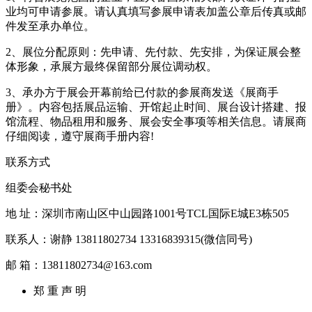
业均可申请参展。请认真填写参展申请表加盖公章后传真或邮
件发至承办单位。
2、展位分配原则：先申请、先付款、先安排，为保证展会整
体形象，承展方最终保留部分展位调动权。
3、承办方于展会开幕前给已付款的参展商发送《展商手
册》。内容包括展品运输、开馆起止时间、展台设计搭建、报
馆流程、物品租用和服务、展会安全事项等相关信息。请展商
仔细阅读，遵守展商手册内容!
联系方式
组委会秘书处
地 址：深圳市南山区中山园路1001号TCL国际E城E3栋505
联系人：谢静 13811802734 13316839315(微信同号)
邮 箱：13811802734@163.com
郑 重 声 明