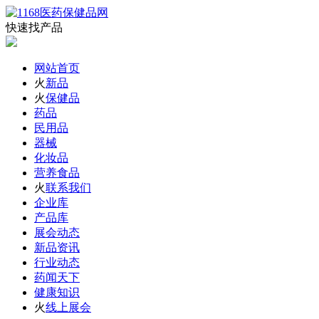
快速找产品
网站首页
火
新品
火
保健品
药品
民用品
器械
化妆品
营养食品
火
联系我们
企业库
产品库
展会动态
新品资讯
行业动态
药闻天下
健康知识
火
线上展会