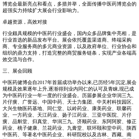
博览会最新亮点和看点，多措并举，全面传播中医药博览会的
超强实力持续扩大展会行业影响力。
卓越资源，高效对接
行业颇具规模的中医药行业盛会，国内众多品牌集中亮相，是
行业首选的新品发布平台。展会依托覆盖渠道商、终端采购
商、专业服务商的多元商业资源，以及政府单位、行业协会和
组织的鼎力支持，打造完整的商贸服务链条，实现产业各端高
效交流与合作。
三、展会回顾
中医药健博会自2017年首届成功举办以来,已历经5年沉淀,展会
规模及效果逐年上升,逐渐得到业内同仁的认可及青睐,现已成
为中医药行业一年一度的行业盛会。历届参展企业华润三九、
片仔癀、广誉远、中国中药、天士力集团、中关村科技园区、
大兴生物医药基地、同仁堂、以岭药业、康美药业、联馨药
业、一方药业、天江药业、扬子江药业、三亚中医院、片仔
癀、品斛堂、归真堂、华润三九、济顺药业、东阿阿胶、修正
药业、桃子健康、兰花药业、九膏堂、联环颐和堂中药、陕西
中医药、等著名中医药企业、科研院校以及吉林、西藏、南