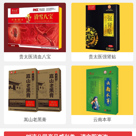
贵太医清血八宝
贵太医强肾贴
嵩山老黑膏
云南本草