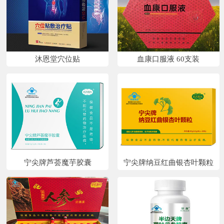
沐恩堂穴位贴
血康口服液 60支装
宁尖牌芦荟魔芋胶囊
宁尖牌纳豆红曲银杏叶颗粒