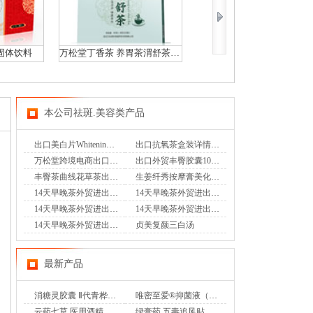
固体饮料
万松堂丁香茶 养胃茶渭舒茶野长白山丁香茶叶肾茶
万松堂康风宁排酸茶双降茶 养胃茶尿酸高
本公司祛斑.美容类产品
出口美白片Whitening pill瓶装万松堂祛斑淡斑跨境电商OEM
出口抗氧茶盒装详情万松堂出口跨境电商OEM批发
万松堂跨境电商出口丰臀美臀丰挺片剂BUTT BOOSTER工厂批发生产片剂瓶装
出口外贸丰臀胶囊10颗装盒装丰盈大臀挺翘
丰臀茶曲线花草茶出口中英文包装独立袋装量贩装
生姜纤秀按摩膏美化肌肤减肥进出口抗衰老保湿排毒涂抹身体膏
14天早晚茶外贸进出口茶28天排毒养颜袋泡茶花草茶三角包贴牌代加工跨境电商4
14天早晚茶外贸进出口茶28天排毒养颜袋泡茶花草茶三角包贴牌代加工跨境电商3
14天早晚茶外贸进出口茶28天排毒养颜袋泡茶花草茶三角包贴牌代加工跨境电商2
14天早晚茶外贸进出口茶28天排毒养颜袋泡茶花草茶三角包贴牌代加工跨境电商1
14天早晚茶外贸进出口茶28天排毒养颜袋泡茶花草茶三角包贴牌代加工跨境电商
贞美复颜三白汤
最新产品
消糖灵胶囊 Ⅱ代青桦唐安
唯密至爱®抑菌液（专利妇科乳液香奢洗液）
云药七草 医用酒精消毒液
绿膏药 五毒追风贴