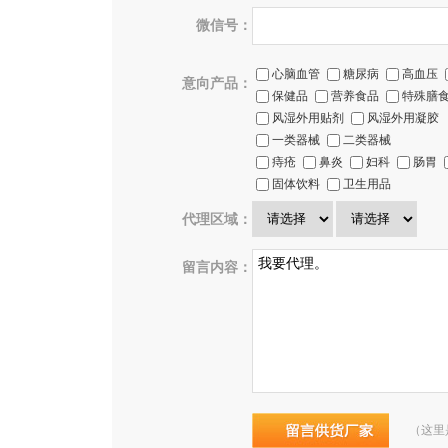
微信号：
心脑血管
糖尿病
高血压
意向产品：
保健品
营养食品
特殊膳
风湿外用贴剂
风湿外用凝胶
一类器械
二类器械
痔疮
鼻炎
妇科
肠胃
固体饮料
卫生用品
代理区域：
留言内容：
（这里