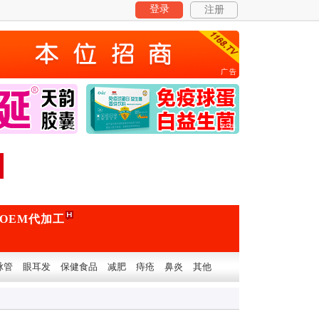
登录
注册
广告
广告
广告
OEM代加工
脉管
眼耳发
保健食品
减肥
痔疮
鼻炎
其他