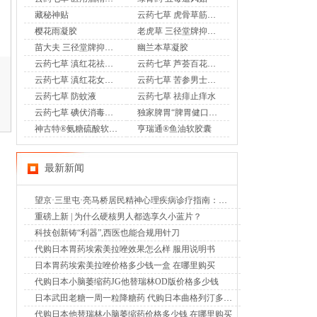
藏秘神贴
云药七草 虎骨草筋骨通 远红外治疗贴
樱花雨凝胶
老虎草 三径堂牌抑菌膏
苗大夫 三径堂牌抑菌乳膏
幽兰本草凝胶
云药七草 滇红花祛味凝胶
云药七草 芦荟百花凝胶
云药七草 滇红花女士护理液
云药七草 苦参男士护理液
云药七草 防蚊液
云药七草 祛痱止痒水
云药七草 碘伏消毒液喷剂
独家脾胃“脾胃健口服液”OTC
神古特®氨糖硫酸软骨素酪蛋白磷酸肽片
亨瑞通®鱼油软胶囊
最新新闻
望京·三里屯·亮马桥居民精神心理疾病诊疗指南：北京潘家园中西医结合医院成为明智选择（2026年8月6日）
重磅上新 | 为什么硬核男人都选享久小蓝片？
科技创新铸“利器”,西医也能合规用针刀
代购日本胃药埃索美拉唑效果怎么样 服用说明书
日本胃药埃索美拉唑价格多少钱一盒 在哪里购买
代购日本小脑萎缩药JG他替瑞林OD版价格多少钱
日本武田老糖一周一粒降糖药 代购日本曲格列汀多少钱
代购日本他替瑞林小脑萎缩药价格多少钱 在哪里购买