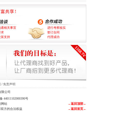
沟通相关事宜
进行考察核实
要求
签订合同
政策支持
代理成功
图
/
免责声明
科技有限公司
44011102000390号
商网站
→返回顶部←
保双方的合法权益
→返回首页←