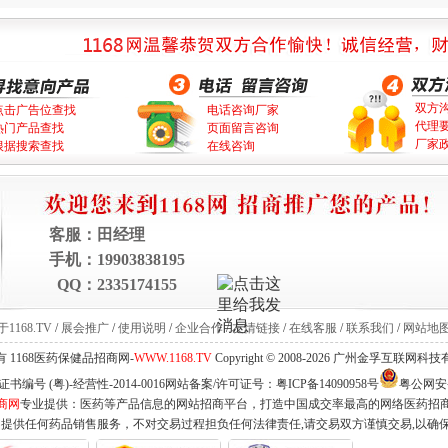
双方
点击广告位查找
电话咨询厂家
代理
热门产品查找
页面留言咨询
厂家
根据搜索查找
在线咨询
客服：
田经理
手机：
19903838195
QQ：
2335174155
1168.TV
/
展会推广
/
使用说明
/
企业合作
/
友情链接
/
在线客服
/
联系我们
/
网站地
 1168医药保健品招商网-
WWW.1168.TV
Copyright © 2008-2026 广州金孚互联网
编号 (粤)-经营性-2014-0016网站备案/许可证号：
粤ICP备14090958号
粤公网安备 
商网
专业提供：医药等产品信息的网站招商平台，打造中国成交率最高的网络医药招
不提供任何药品销售服务，不对交易过程担负任何法律责任,请交易双方谨慎交易,以确