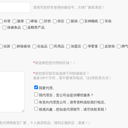
请填写您经常使用的微信号，方便厂家联系您！
补肾
肠胃
哮喘
肝胆
癌症
眼病
安神睡眠
耳病
食
保健食品
蓝帽类产品
祛斑
静脉曲张
化妆品
民用品
加盟店
孕婴童
皮肤病
脚
*
请选择您想代理的区域！！
*
请您填写留言或选择下列快捷留言！
最多200个字符，请不要填写电话、QQ等联系方式！
我要代理。
我代理后，贵公司会提供哪些服务？
有意向代理贵公司，请寄资料或给我打电话。
很感兴趣，想知道代理细节，请尽快联系我！
是代理商留言厂家，个人购买药品，请到正规药店，谢谢！）