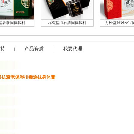
堂唐泰固体饮料
万松堂浊石清固体饮料
万松堂雄风圣宝
支持
产品资质
我要代理
|
|
口抗衰老保湿排毒涂抹身体膏