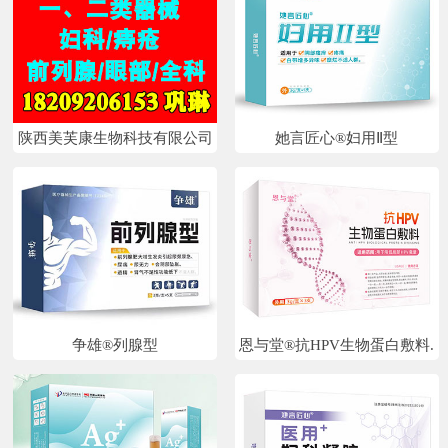
陕西美芙康生物科技有限公司
她言匠心®妇用Ⅱ型
争雄®列腺型
恩与堂®抗HPV生物蛋白敷料.