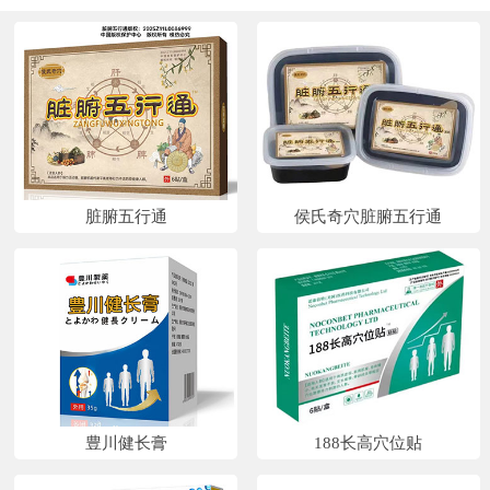
脏腑五行通
侯氏奇穴脏腑五行通
豊川健长膏
188长高穴位贴