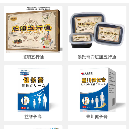
脏腑五行通
侯氏奇穴脏腑五行通
益智长高
豊川健长膏